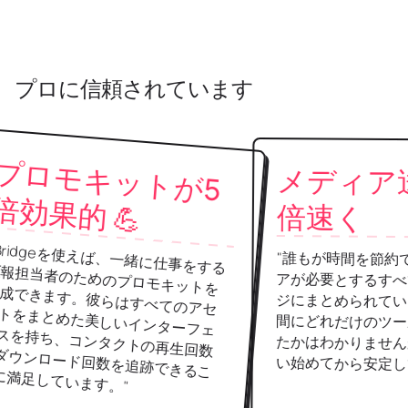
プロに信頼されています
プ
ロ
モ
キ
ッ
ト
が
5
効
果
的
メディア送信が
倍

倍速く
使えば、一緒に仕事をする
ためのプロモキットを
。彼らはすべてのアセ
た美しいインターフェ
コンタクトの再生回数
ド回数を追跡できるこ
"誰もが時間を節約できます。メ
アが必要とするすべてのものが1
ジにまとめられています。過去28
間にどれだけのツールを使用して
たかはわかりませんが、Bridgeを
い始めてから安定しています。"
す。"