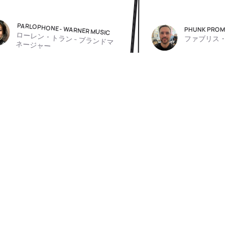
NE - WARNER MUSIC
PHUNK PROMOTION
トラン - ブランドマ
ファブリス・デプレ - 創設者
ー
印象に残るトラックを見つける
最高のレーベルと出版社の最大のカタログを正確に
検索し、
直接連絡を取りましょう