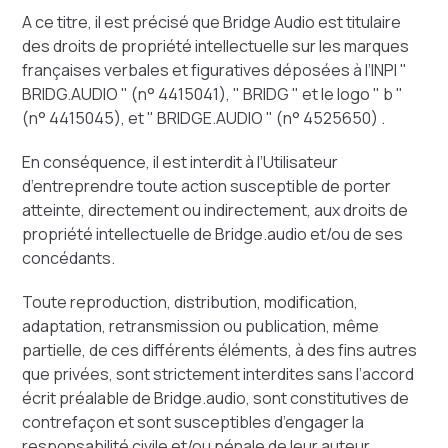
A ce titre, il est précisé que Bridge Audio est titulaire
des droits de propriété intellectuelle sur les marques
françaises verbales et figuratives déposées à l’INPI "
BRIDG.AUDIO " (n° 4415041), " BRIDG " et le logo " b "
(n° 4415045), et " BRIDGE.AUDIO " (n° 4525650) .
En conséquence, il est interdit à l’Utilisateur
d’entreprendre toute action susceptible de porter
atteinte, directement ou indirectement, aux droits de
propriété intellectuelle de Bridge.audio et/ou de ses
concédants.
Toute reproduction, distribution, modification,
adaptation, retransmission ou publication, même
partielle, de ces différents éléments, à des fins autres
que privées, sont strictement interdites sans l’accord
écrit préalable de Bridge.audio, sont constitutives de
contrefaçon et sont susceptibles d’engager la
responsabilité civile et/ou pénale de leur auteur.